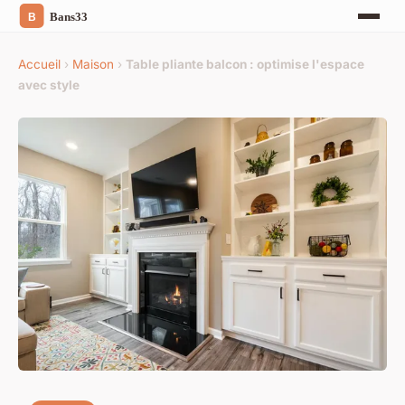
Accueil
›
Maison
›
Table pliante balcon : optimise l'espace
avec style